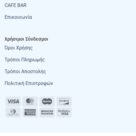
CAFE BAR
Επικοινωνία
Χρήσιμοι Σύνδεσμοι
Όροι Χρήσης
Τρόποι Πληρωμής
Τρόποι Αποστολής
Πολιτική Επιστροφών
Visa
MasterCard
Maestro
Discover
Dinners
American
MasterCard
Visa
Club
Express
2
2