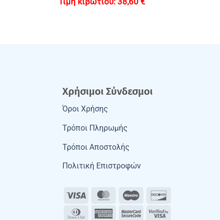
38,60
€
Χρήσιμοι Σύνδεσμοι
Όροι Χρήσης
Τρόποι Πληρωμής
Τρόποι Αποστολής
Πολιτική Επιστροφών
Visa
MasterCard
Maestro
Discover
Dinners
American
MasterCard
Visa