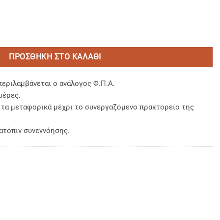
ΙΠΛΗ (2,65 Χ 2,65) 80% BAMBAKI PERCALE MEDIUM ποσότητ
ΠΡΟΣΘΉΚΗ ΣΤΟ ΚΑΛΆΘΙ
περιλαμβάνεται ο ανάλογος Φ.Π.Α.
μέρες.
, τα μεταφορικά μέχρι το συνεργαζόμενο πρακτορείο της
ατόπιν συνεννόησης.