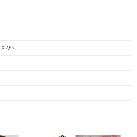
Χ 2,65