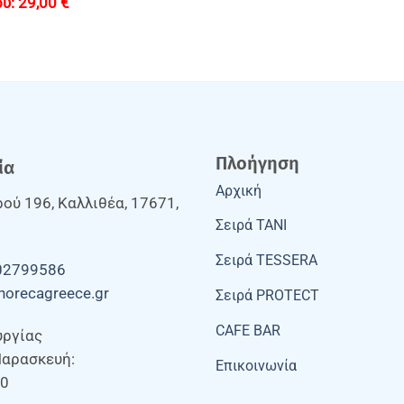
29,00
€
Πλοήγηση
ία
Αρχική
ού 196, Καλλιθέα, 17671,
Σειρά TANI
Σειρά TESSERA
02799586
horecagreece.gr
Σειρά PROTECT
CAFE BAR
υργίας
Παρασκευή:
Επικοινωνία
00