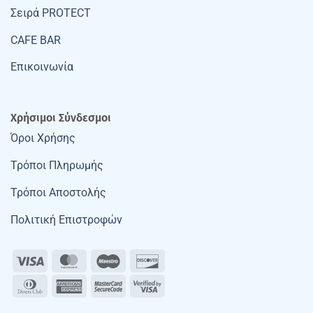
Σειρά PROTECT
CAFE BAR
Επικοινωνία
Χρήσιμοι Σύνδεσμοι
Όροι Χρήσης
Τρόποι Πληρωμής
Τρόποι Αποστολής
Πολιτική Επιστροφών
Visa
MasterCard
Maestro
Discover
Dinners
American
MasterCard
Visa
Club
Express
2
2