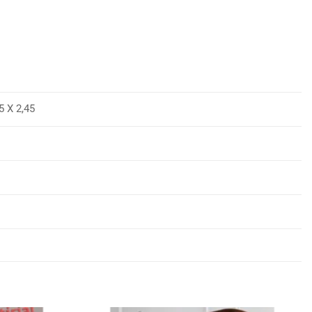
Χ 2,45