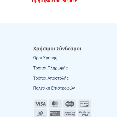
30,00
€
Χρήσιμοι Σύνδεσμοι
Όροι Χρήσης
Τρόποι Πληρωμής
Τρόποι Αποστολής
Πολιτική Επιστροφών
Visa
MasterCard
Maestro
Discover
Dinners
American
MasterCard
Visa