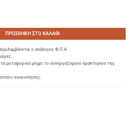
Χ 2,45) 100% BAMBAKI PERCALE TC-250 ΚΛΩΣΤΕΣ ποσότητα
ΠΡΟΣΘΉΚΗ ΣΤΟ ΚΑΛΆΘΙ
περιλαμβάνεται ο ανάλογος Φ.Π.Α.
μέρες.
, τα μεταφορικά μέχρι το συνεργαζόμενο πρακτορείο της
ατόπιν συνεννόησης.