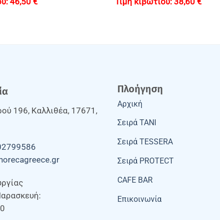
46,50
€
38,60
€
Πλοήγηση
ία
Αρχική
ού 196, Καλλιθέα, 17671,
Σειρά TANI
Σειρά TESSERA
02799586
horecagreece.gr
Σειρά PROTECT
CAFE BAR
υργίας
Παρασκευή:
Επικοινωνία
00