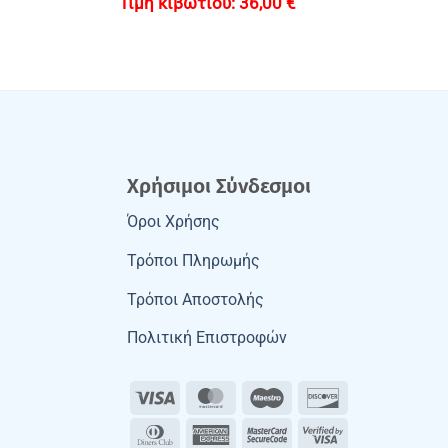
36,00
€
Χρήσιμοι Σύνδεσμοι
Όροι Χρήσης
Τρόποι Πληρωμής
Τρόποι Αποστολής
Πολιτική Επιστροφών
Visa
MasterCard
Maestro
Discover
Dinners
American
MasterCard
Visa