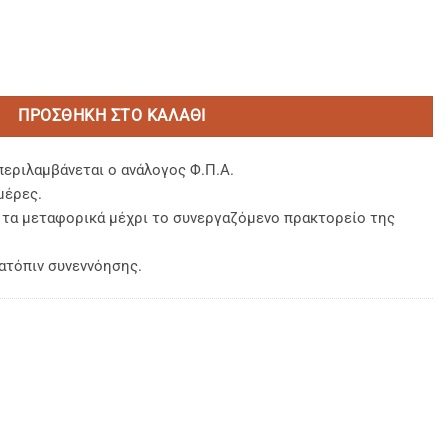
 Χ 2,45) 80% BAMBAKI PERCALE ECONOMY ποσότητα
ΠΡΟΣΘΉΚΗ ΣΤΟ ΚΑΛΆΘΙ
περιλαμβάνεται ο ανάλογος Φ.Π.Α.
μέρες.
, τα μεταφορικά μέχρι το συνεργαζόμενο πρακτορείο της
ατόπιν συνεννόησης.