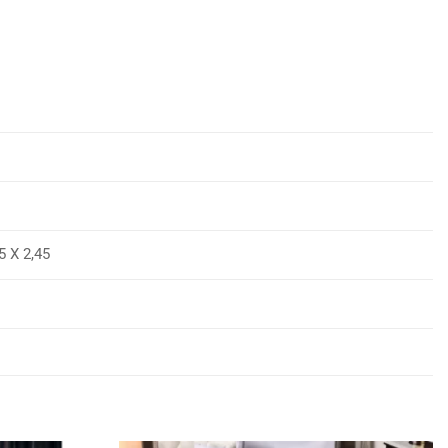
Χ 2,45