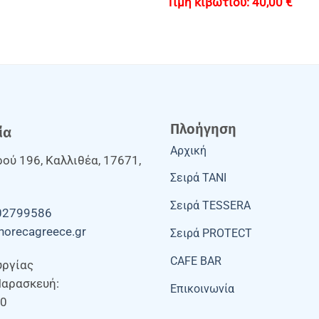
40,00
€
Πλοήγηση
ία
Αρχική
ού 196, Καλλιθέα, 17671,
Σειρά TANI
Σειρά TESSERA
02799586
horecagreece.gr
Σειρά PROTECT
CAFE BAR
υργίας
Παρασκευή:
Επικοινωνία
00