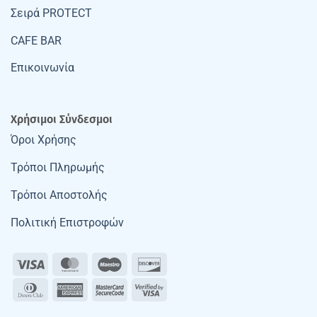
Σειρά PROTECT
CAFE BAR
Επικοινωνία
Χρήσιμοι Σύνδεσμοι
Όροι Χρήσης
Τρόποι Πληρωμής
Τρόποι Αποστολής
Πολιτική Επιστροφών
Visa
MasterCard
Maestro
Discover
Dinners
American
MasterCard
Visa
Club
Express
2
2