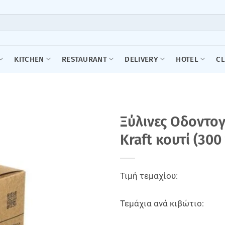
KITCHEN
RESTAURANT
DELIVERY
HOTEL
C
Ξύλινες Οδοντογ
Kraft κουτί (300
Τιμή τεμαχίου:
Τεμάχια ανά κιβώτιο: