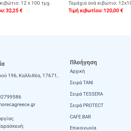
κιβώτιο: 12 x 100 τμχ.
Τεμάχια ανά κιβώτιο: 12x1
32,25
€
120,00
€
Πλοήγηση
ία
Αρχική
ού 196, Καλλιθέα, 17671,
Σειρά TANI
Σειρά TESSERA
02799586
horecagreece.gr
Σειρά PROTECT
CAFE BAR
υργίας
Παρασκευή:
Επικοινωνία