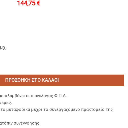
144,75
€
μχ.
υασμένες 1/1 σε Kraft κουτί (300 τεμάχια) ποσότητα
ΠΡΟΣΘΉΚΗ ΣΤΟ ΚΑΛΆΘΙ
περιλαμβάνεται ο ανάλογος Φ.Π.Α.
μέρες.
, τα μεταφορικά μέχρι το συνεργαζόμενο πρακτορείο της
ατόπιν συνεννόησης.