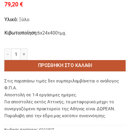
79,20
€
Υλικό:
Ξύλο
Κιβωτιοποίηση:
6x24x400τμχ.
Ξύλινες Οδοντογλυφίδες σε Πλαστικό Βάζο 400τμχ. ποσότητα
ΠΡΟΣΘΉΚΗ ΣΤΟ ΚΑΛΆΘΙ
Στις παραπάνω τιμές δεν συμπεριλαμβάνεται ο ανάλογος
Φ.Π.Α.
Αποστολή σε 1-4 εργάσιμες ημέρες.
Για αποστολές εκτός Αττικής, τα μεταφορικά μέχρι το
συνεργαζόμενο πρακτορείο της Αθήνας είναι ΔΩΡΕΑΝ.
Παραλαβή από την έδρα μας κατόπιν συνεννόησης.
Κωδικός προϊόντος:
Q11131T