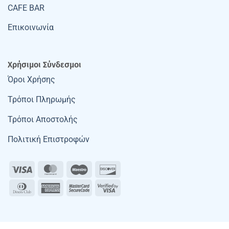
CAFE BAR
Επικοινωνία
Χρήσιμοι Σύνδεσμοι
Όροι Χρήσης
Τρόποι Πληρωμής
Τρόποι Αποστολής
Πολιτική Επιστροφών
Visa
MasterCard
Maestro
Discover
Dinners
American
MasterCard
Visa
Club
Express
2
2