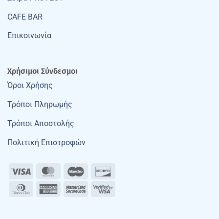
CAFE BAR
Επικοινωνία
Χρήσιμοι Σύνδεσμοι
Όροι Χρήσης
Τρόποι Πληρωμής
Τρόποι Αποστολής
Πολιτική Επιστροφών
Visa
MasterCard
Maestro
Discover
Dinners
American
MasterCard
Visa
Club
Express
2
2