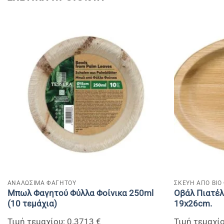
+
+
ΑΝΑΛΩΣΙΜΑ ΦΑΓΗΤΟΥ
ΣΚΕΥΗ ΑΠΟ ΒΙΟ
Μπωλ Φαγητού Φύλλα Φοίνικα 250ml
Οβάλ Πιατέλ
(10 τεμάχια)
19x26cm.
Τιμή τεμαχίου: 0.3713 €
Τιμή τεμαχίο