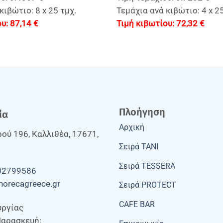
κιβώτιο: 8 x 25 τμχ.
Τεμάχια ανά κιβώτιο: 4 x 25
87,14
€
72,32
€
Πλοήγηση
ία
Αρχική
ού 196, Καλλιθέα, 17671,
Σειρά TANI
Σειρά TESSERA
02799586
horecagreece.gr
Σειρά PROTECT
CAFE BAR
υργίας
Παρασκευή: