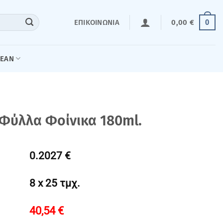
0
ΕΠΙΚΟΙΝΩΝΊΑ
0,00
€
LEAN
Φύλλα Φοίνικα 180ml.
0.2027 €
8 x 25 τμχ.
40,54
€