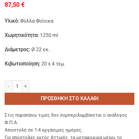
87,50
€
Υλικό:
Φύλλα Φοίνικα
Χωρητικότητα:
1250 ml
Διάμετρος:
Ø 22 εκ.
Κιβωτιοποίηση:
20 x 4 τεμ.
Μπωλ Σαλάτας Φύλλα Φοίνικα 1250ml. (4 τεμάχια) ποσότητα
ΠΡΟΣΘΉΚΗ ΣΤΟ ΚΑΛΆΘΙ
Στις παραπάνω τιμές δεν συμπεριλαμβάνεται ο ανάλογος
Φ.Π.Α.
Αποστολή σε 1-4 εργάσιμες ημέρες.
Για αποστολές εκτός Αττικής, τα μεταφορικά μέχρι το