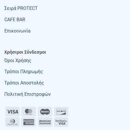
Σειρά PROTECT
CAFE BAR
Επικοινωνία
Χρήσιμοι Σύνδεσμοι
Όροι Χρήσης
Τρόποι Πληρωμής
Τρόποι Αποστολής
Πολιτική Επιστροφών
Visa
MasterCard
Maestro
Discover
Dinners
American
MasterCard
Visa
Club
Express
2
2