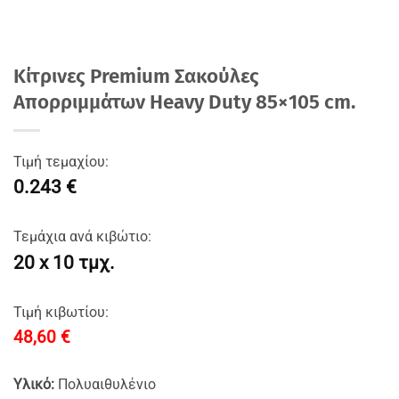
Κίτρινες Premium Σακούλες
Απορριμμάτων Ηeavy Duty 85×105 cm.
Τιμή τεμαχίου:
0.243 €
Τεμάχια ανά κιβώτιο:
20 x 10 τμχ.
Τιμή κιβωτίου:
48,60
€
Υλικό:
Πολυαιθυλένιο