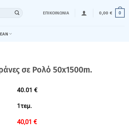
0
ΕΠΙΚΟΙΝΩΝΊΑ
0,00
€
LEAN
ράνες σε Ρολό 50x1500m.
40.01 €
1τεμ.
40,01
€