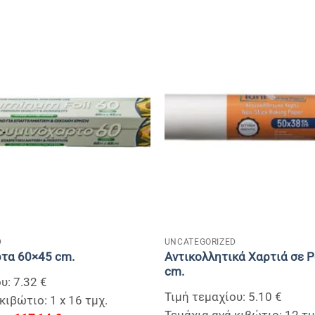
+
D
UNCATEGORIZED
Αντικολλητικά Χαρτιά σε 
τα 60×45 cm.
cm.
υ: 7.32 €
Τιμή τεμαχίου: 5.10 €
κιβώτιο: 1 x 16 τμχ.