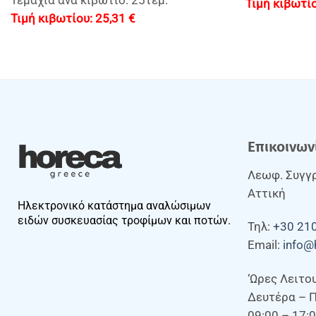
Τεμάχια ανά κιβώτιο: 25τεμ.
25,31
€
Επικοινων
Λεωφ. Συγγρ
Αττική
Ηλεκτρονικό κατάστημα αναλώσιμων
ειδών συσκευασίας τροφίμων και ποτών.
Τηλ:
+30 21
Email:
info@
‘Ωρες Λειτο
Δευτέρα – 
09:00 – 17: