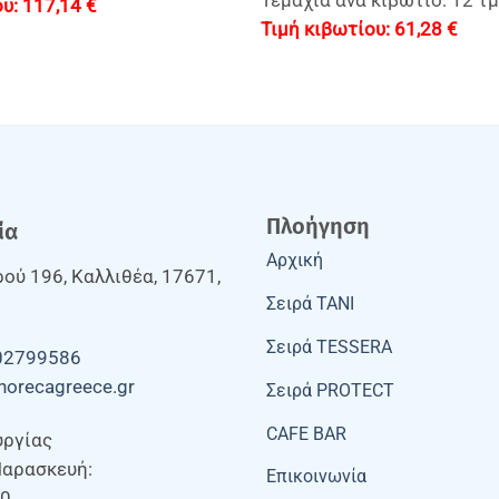
Τεμάχια ανά κιβώτιο: 12 τμ
117,14
€
61,28
€
Πλοήγηση
ία
Αρχική
ού 196, Καλλιθέα, 17671,
Σειρά TANI
Σειρά TESSERA
02799586
horecagreece.gr
Σειρά PROTECT
CAFE BAR
υργίας
Παρασκευή:
Επικοινωνία
00