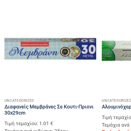
+
+
UNCATEGORIZED
UNCATEGORIZE
Διαφανείς Μεμβράνες Σε Κουτι-Πριονι
Αλουμινόχαρ
30x29cm
Τιμή τεμαχίο
Τιμή τεμαχίου: 1.01 €
Τεμάχια ανά 