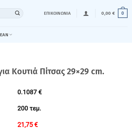
0
ΕΠΙΚΟΙΝΩΝΊΑ
0,00
€
LEAN
για Κουτιά Πίτσας 29×29 cm.
0.1087 €
200 τεμ.
21,75
€