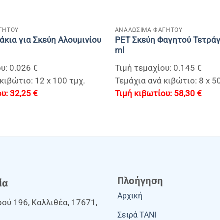
+
ΓΗΤΟΥ
ΑΝΑΛΩΣΙΜΑ ΦΑΓΗΤΟΥ
άκια για Σκεύη Αλουμινίου
PET Σκεύη Φαγητού Τετρά
ml
υ: 0.026 €
Τιμή τεμαχίου: 0.145 €
κιβώτιο: 12 x 100 τμχ.
Τεμάχια ανά κιβώτιο: 8 x 50
32,25
€
58,30
€
Πλοήγηση
ία
Αρχική
ού 196, Καλλιθέα, 17671,
Σειρά TANI