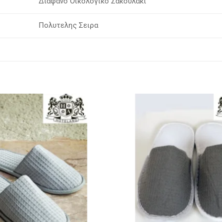
Διαφανο Οικολογικο Σακουλακι
Πολυτελης Σειρα