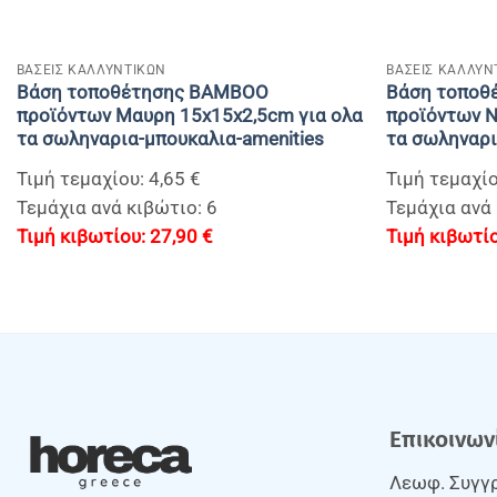
+
+
BAΣΕΙΣ ΚΑΛΛΥΝΤΙΚΩΝ
BAΣΕΙΣ ΚΑΛΛΥΝ
Βάση τοποθέτησης BAMBOO
Βάση τοποθ
προϊόντων Μαυρη 15x15x2,5cm για ολα
προϊόντων N
τα σωληναρια-μπουκαλια-amenities
τα σωληναρι
Τιμή τεμαχίου: 4,65 €
Τιμή τεμαχίο
Τεμάχια ανά κιβώτιο: 6
Τεμάχια ανά 
27,90
€
Επικοινων
Λεωφ. Συγγρ