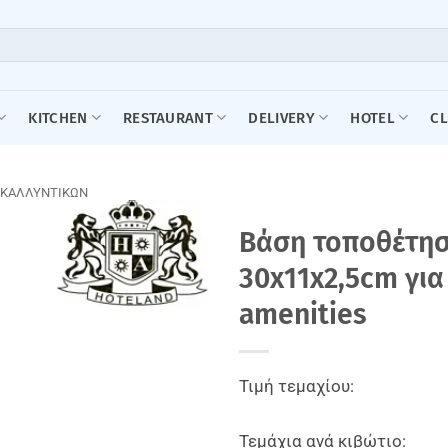
KITCHEN
RESTAURANT
DELIVERY
HOTEL
C
 ΚΑΛΛΥΝΤΙΚΩΝ
Βάση τοποθέτησ
30x11x2,5cm γι
amenities
Τιμή τεμαχίου:
Τεμάχια ανά κιβώτιο: