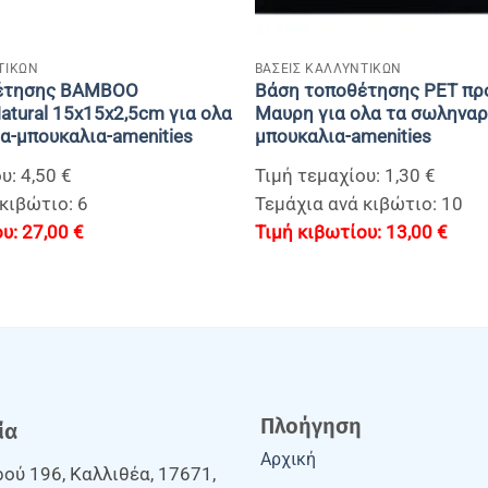
+
ΤΙΚΩΝ
BAΣΕΙΣ ΚΑΛΛΥΝΤΙΚΩΝ
έτησης BAMBOO
Βάση τοποθέτησης PET πρ
atural 15x15x2,5cm για ολα
Μαυρη για ολα τα σωληναρ
α-μπουκαλια-amenities
μπουκαλια-amenities
υ: 4,50 €
Τιμή τεμαχίου: 1,30 €
κιβώτιο: 6
Τεμάχια ανά κιβώτιο: 10
27,00
€
13,00
€
Πλοήγηση
ία
Αρχική
ού 196, Καλλιθέα, 17671,