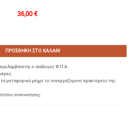
36,00
€
ϊόντων Νatural 30x11x2,5cm για ολα τα σωληναρια-μπουκαλια-
ΠΡΟΣΘΉΚΗ ΣΤΟ ΚΑΛΆΘΙ
περιλαμβάνεται ο ανάλογος Φ.Π.Α.
μέρες.
, τα μεταφορικά μέχρι το συνεργαζόμενο πρακτορείο της
ατόπιν συνεννόησης.