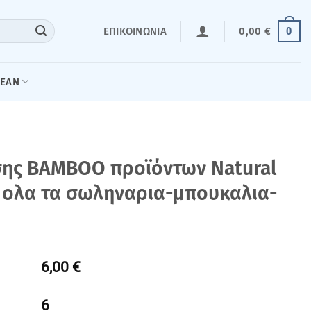
0
ΕΠΙΚΟΙΝΩΝΊΑ
0,00
€
LEAN
ης BAMBOO προϊόντων Νatural
α ολα τα σωληναρια-μπουκαλια-
6,00 €
6