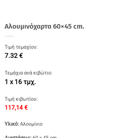
Αλουμινόχαρτα 60×45 cm.
Τιμή τεμαχίου:
7.32 €
Τεμάχια ανά κιβώτιο:
1 x 16 τμχ.
Τιμή κιβωτίου:
117,14
€
Yλικό:
Aλουμίνιο
Διαστάσεις:
60 x 45 cm.