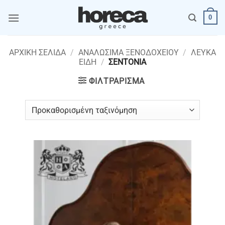
Μετάβαση
0
στο
περιεχόμενο
ΑΡΧΙΚΉ ΣΕΛΊΔΑ
/
ΑΝΑΛΩΣΙΜΑ ΞΕΝΟΔΟΧΕΙΟΥ
/
ΛΕΥΚΑ
ΕΙΔΗ
/
ΣΕΝΤΟΝΙΑ
ΦΙΛΤΡΆΡΙΣΜΑ